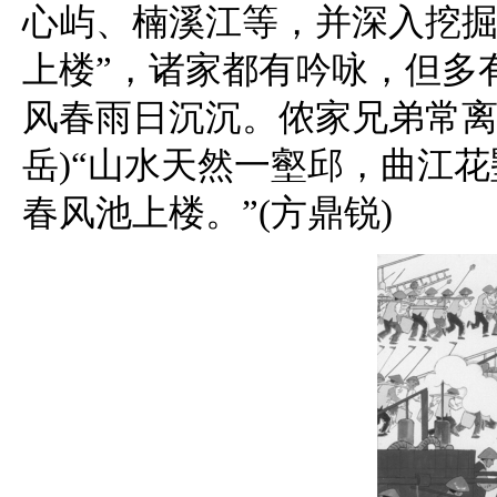
心屿、楠溪江等，并深入挖掘
上楼”，诸家都有吟咏，但多
风春雨日沉沉。侬家兄弟常离
岳)“山水天然一壑邱，曲江
春风池上楼。”(方鼎锐)