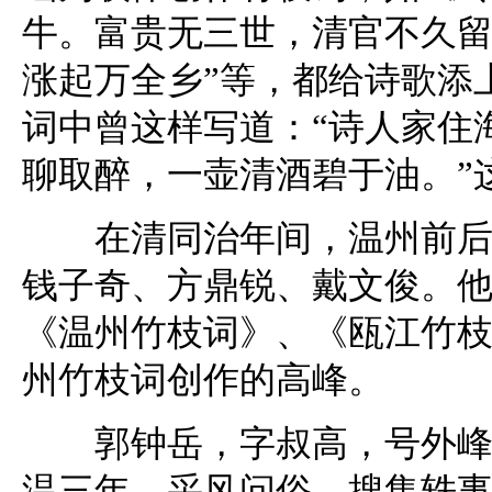
牛。富贵无三世，清官不久留
涨起万全乡”等，都给诗歌添
词中曾这样写道：“诗人家住
聊取醉，一壶清酒碧于油。”
在清同治年间，温州前后出
钱子奇、方鼎锐、戴文俊。
《温州竹枝词》、《瓯江竹
州竹枝词创作的高峰。
郭钟岳，字叔高，号外峰，
温三年，采风问俗，搜集轶事，