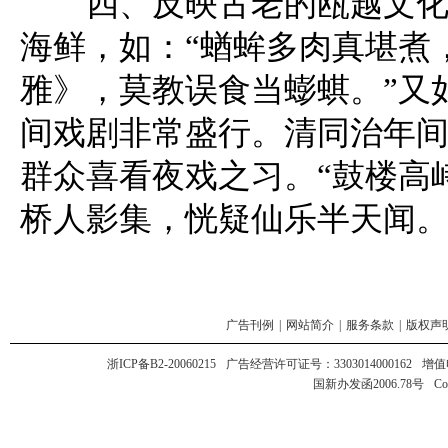
四、反映古老的瓯越文化。
海鲜，如：“蝤蛑多肉真堪煮
雅》，莫教误食当蟛蜞。”又
间戏剧非常盛行。清同治年
群众喜看夜戏之习。“鼓楼高
桥人影集，恍疑仙乐半天闻。
广告刊例
|
网站简介
|
服务条款
|
版权声
浙ICP备B2-20060215
广告经营许可证号：3303014000162
增值
国新办发函2006.78号
Co