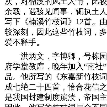
次，对楠溪的风土人情，比较
余载，遇骇见闻事，辄执土人
写下《楠溪竹枝词》12首。
较深刻，因此这些竹枝词，
爱不释手。
洪炳文，字博卿，号栋园，
府学堂教席，晚年加入“南社”
品。他所写的《东嘉新竹枝词
成七绝二十四首，恰合花信之
是我国封建制度崩溃，帝国