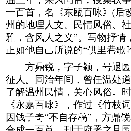
一百首，名《东瓯百咏》(后
州的地理人文、民情风俗、社
雅，含风人之义”。写物抒情
正如他自己所说的“供里巷歌
方鼎锐，字子颖，号退园，
征人。同治年间，曾任温处
了解温州民情，关心风俗。
《永嘉百咏》，作过《竹枝
因钱子奇“不自存稿”，方鼎
合成一百首，刊于府署之且