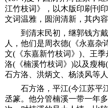
江竹枝词》，以木版印刷刊
文词温雅，圆润清新，其内
到清末民初，继郭钱方戴之
人，他们是周衣德(《永嘉杂诗
文(《东嘉新竹枝词》)、王季
洛(《楠溪竹枝词》)以及瘦梅
石方洛、洪炳文、杨淡风等
石方洛，平江(今江苏平江
丞篆。他分管楠溪一带一年