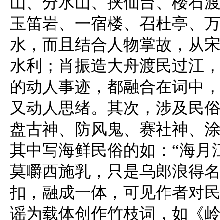
山、分水山、挟仙台、楼石
玉笛岩、一宿楼、召杜亭、
水，而且结合人物掌故，从
水利；肖振造大舟渡民过江
的动人事迹，都融合在词中
又动人思绪。其次，涉及民
盘古神、防风鬼、赛社神、
其中写海鲜民俗的如：“海月
莫嚼西施乳，只是乌郎浪得名
扣，融成一体，可见作者对
谣为载体创作竹枝词，如《岭