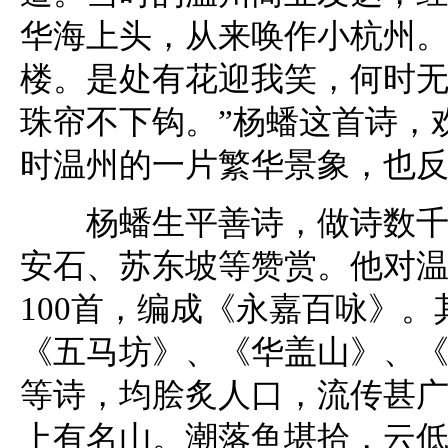
华海上头，从来唤作小杭州
楼。是处有花迎我笑，何时
珠帘不下钩。”杨蟠这首诗，
时温州的一片繁华景象，也
杨蟠生平善诗，做诗数千篇
安石、苏东坡等赞赏。他对
100首，编成《永嘉百咏》
《五马坊》、《华盖山》、
等诗，均脍炙人口，流传甚广
上有名山。潮落鱼堪拾，云