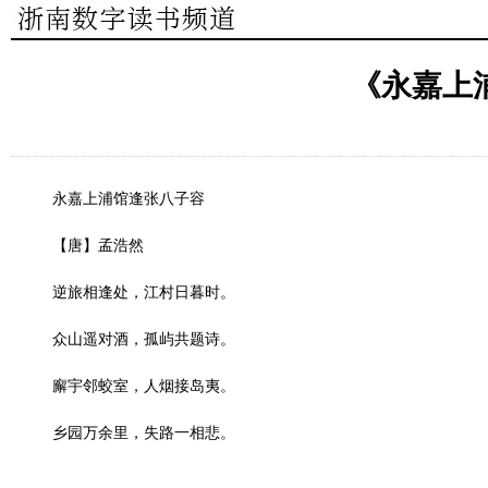
《永嘉上
永嘉上浦馆逢张八子容
【唐】孟浩然
逆旅相逢处，江村日暮时。
众山遥对酒，孤屿共题诗。
廨宇邻蛟室，人烟接岛夷。
乡园万余里，失路一相悲。