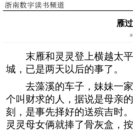
雁过
来
末雁和灵灵登上横越太平洋
城，已是两天以后的事了。
去藻溪的车子，妹妹一家早
个叫财求的人，据说是母亲
刻，是事先择好的送殡吉时
灵灵母女俩就捧了骨灰盒，