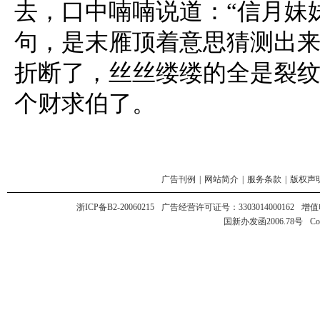
去，口中喃喃说道：“信月妹
句，是末雁顶着意思猜测出
折断了，丝丝缕缕的全是裂
个财求伯了。
广告刊例
|
网站简介
|
服务条款
|
版权声
浙ICP备B2-20060215
广告经营许可证号：3303014000162
增值
国新办发函2006.78号
Co