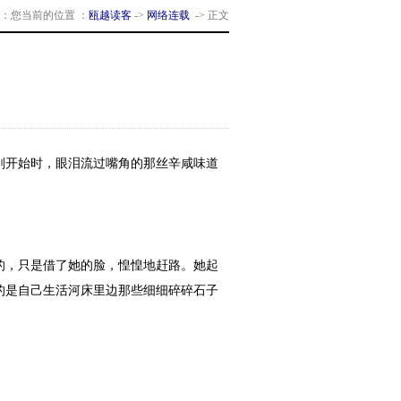
：您当前的位置 ：
瓯越读客
->
网络连载
-> 正文
开始时，眼泪流过嘴角的那丝辛咸味道
，只是借了她的脸，惶惶地赶路。她起
的是自己生活河床里边那些细细碎碎石子