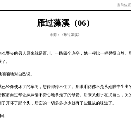
当前位置
雁过藻溪（06）
来源：《雁过藻溪》
哭丧的男人原来就是百川。一路四个凉亭，她一程比一程哭得自然。刚
哭了。
喃喃地对自己说。
经像使坏了的车闸，想停都停不住了。那眼泪仿佛不是从她眼中生出的
错擦肩而过却让妹妹毫不费心地拿走了的母爱。后来又似乎在哭自己，哭
因了开坏了那个头，后面的一切多多少少就有了些世故的味道了。
川问。