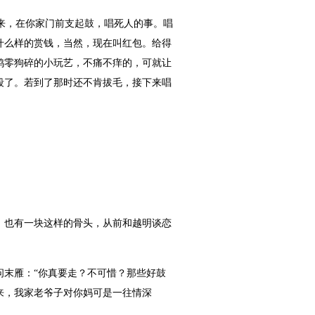
来，在你家门前支起鼓，唱死人的事。唱
什么样的赏钱，当然，现在叫红包。给得
鸡零狗碎的小玩艺，不痛不痒的，可就让
段了。若到了那时还不肯拔毛，接下来唱
也有一块这样的骨头，从前和越明谈恋
末雁：“你真要走？不可惜？那些好鼓
来，我家老爷子对你妈可是一往情深