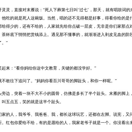
灵，直接对末雁说：“死人下葬第七日叫‘过七’，那天，就有唱鼓词的
，他吃的就是死人这碗饭。当然，唱的还不见得都是好事，得看你给的是
那给得少的，还有不给的，人家就先给你点破一层皮，无非是你们家那点
，茶杯底下悄悄把赏钱添上。遇见那不懂事的，就渐渐进入剥皮见血的阶
。”
来：“看你妈绐你这中文教育，关键的都没学好。”
敢往下追问了。“妈妈你看百川哥哥的脚趾头，和你一样呢。”
边，突着一块不大不小的圆骨，仿佛是多长了半个趾头。末雁的脚上，
，叫五点五，笑的就是这半个趾头。
的人，我爷爷、我爸爸、我，都长这球玩艺，还都在左脚。说宪，又问
听。红包你爱给不给，有的是愿给的人，我家老爷子就是一个。你没看出