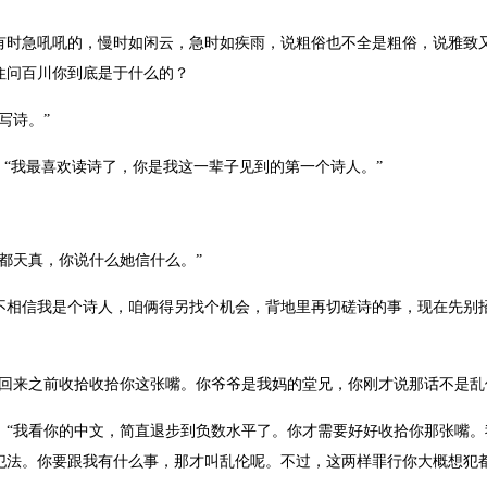
急吼吼的，慢时如闲云，急时如疾雨，说粗俗也不全是粗俗，说雅致又
住问百川你到底是于什么的？
写诗。”
“我最喜欢读诗了，你是我这一辈子见到的第一个诗人。”
天真，你说什么她信什么。”
信我是个诗人，咱俩得另找个机会，背地里再切磋诗的事，现在先别招
来之前收拾收拾你这张嘴。你爷爷是我妈的堂兄，你刚才说那话不是乱
我看你的中文，简直退步到负数水平了。你才需要好好收拾你那张嘴。
犯法。你要跟我有什么事，那才叫乱伦呢。不过，这两样罪行你大概想犯