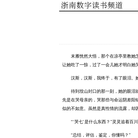
末雁恍然大悟，那个在凉亭里教她怎么
让她吃了一惊，过了一会儿她才明白她
汉斯，汉斯，我终于，有了眼泪。她
待到坟山封口的那一刻，她的眼泪就已
先是在哭母亲的，哭那些与命运阴差阳
似的不如意。虽然是真性情的流露，却
“‘哭七’是什么东西？”灵灵追着百
“总结，评估，鉴定，你懂吗？”