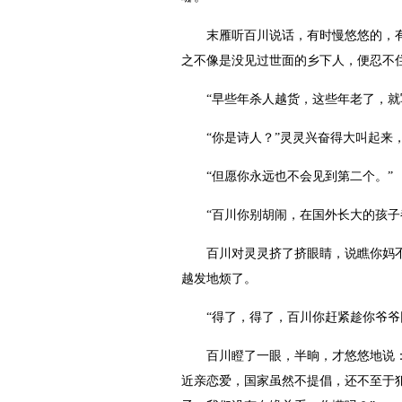
末雁听百川说话，有时慢悠悠的，有时
之不像是没见过世面的乡下人，便忍不
“早些年杀人越货，这些年老了，就
“你是诗人？”灵灵兴奋得大叫起来，
“但愿你永远也不会见到第二个。”
“百川你别胡闹，在国外长大的孩子都
百川对灵灵挤了挤眼睛，说瞧你妈不相
越发地烦了。
“得了，得了，百川你赶紧趁你爷爷回
百川瞪了一眼，半晌，才悠悠地说：“
近亲恋爱，国家虽然不提倡，还不至于