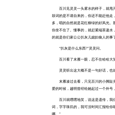
百川见灵灵一头雾水的样子，就甩开灵
鼓词的是不请自来的，你还不能赶他走
多，唱的自然就是花红柳绿的好风光。
你坐不住了。懂事的，就赶紧端茶递水
的就是你们家公公扒灰儿媳妇偷人的事了
“扒灰是什么东西?”灵灵问。
百川看了末雁一眼，忍不住哈哈大笑起
灵灵听出这大概不是一句好话，也就不
末雁凑过去看，只见百川的小脚趾头旁
爱的时候，越明曾经给她起过一个外号
百川就嘿嘿地笑，说这是遗传，我们家
词，字字珠玑的，我可没时间汇报给你
哪。”