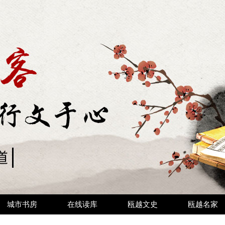
城市书房
在线读库
瓯越文史
瓯越名家