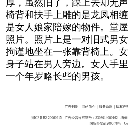
厚，虽然旧了，踩上去却无
椅背和扶手上雕的是龙凤相
是女人娘家陪嫁的物件。堂
照片。照片上是一对旧式男
拘谨地坐在一张靠背椅上。
身子站在男人旁边。女人手
一个年岁略长些的男孩。
广告刊例
|
网站简介
|
服务条款
|
版权声
浙ICP备B2-20060215
广告经营许可证号：3303014000162
增值
国新办发函2006.78号
Co