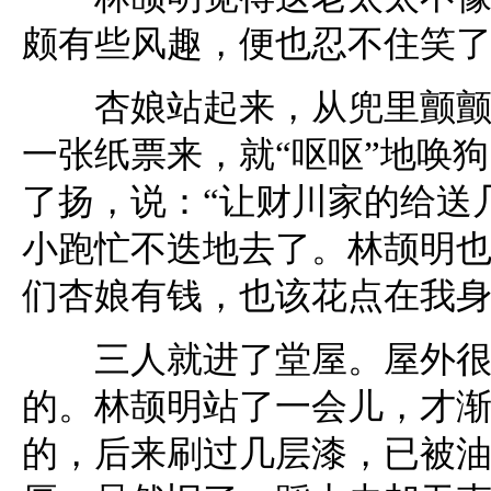
颇有些风趣，便也忍不住笑
杏娘站起来，从兜里颤颤地
一张纸票来，就“呕呕”地唤
了扬，说：“让财川家的给送
小跑忙不迭地去了。林颉明也
们杏娘有钱，也该花点在我身
三人就进了堂屋。屋外很是
的。林颉明站了一会儿，才
的，后来刷过几层漆，已被