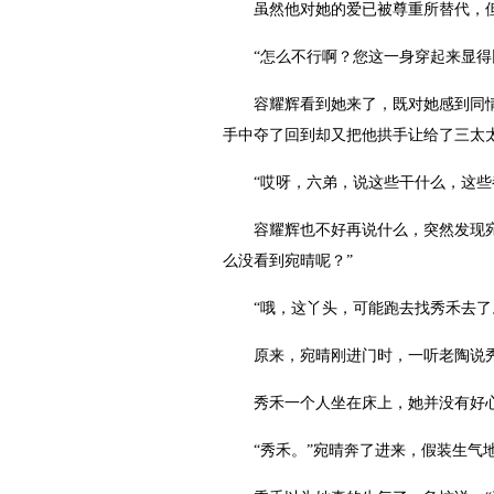
虽然他对她的爱已被尊重所替代，但是
“怎么不行啊？您这一身穿起来显得比
容耀辉看到她来了，既对她感到同情，
手中夺了回到却又把他拱手让给了三太
“哎呀，六弟，说这些干什么，这些都
容耀辉也不好再说什么，突然发现宛晴
么没看到宛晴呢？”
“哦，这丫头，可能跑去找秀禾去了。
原来，宛晴刚进门时，一听老陶说秀
秀禾一个人坐在床上，她并没有好心
“秀禾。”宛晴奔了进来，假装生气地