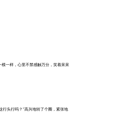
模一样，心里不禁感触万分，笑着呆呆
这行头行吗？”高兴地转了个圈，紧张地