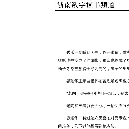
秀禾一觉睡到天亮，睁开眼睛，首先映
绸帐也被换成了红绸帐，被套也换成了
椅子等都被擦得于净闪亮的，屋子的里
容耀华正亲自指挥布置现场名陶也在
“老陶，你去吩咐他们仔细点，别太马
老陶答应着就要去办，一抬头看到秀禾
容耀华一转过脸欢天喜地对秀禾说：“
的准备，只不过他想看到她点头。