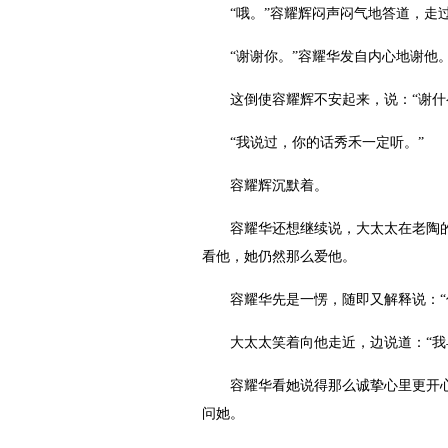
“哦。”容耀辉闷声闷气地答道，走过
“谢谢你。”容耀华发自内心地谢他
这倒使容耀辉不安起来，说：“谢什么
“我说过，你的话秀禾一定听。”
容耀辉沉默着。
容耀华还想继续说，大太太在老陶的陪
看他，她仍然那么爱他。
容耀华先是一愣，随即又解释说：“你
大太太笑着向他走近，边说道：“我早
容耀华看她说得那么诚挚心里更开心，
问她。