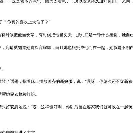
……这是老爷的意思，因为太着急了，所以没来得及通知你们。”又问，
了？你真的喜欢上大伯了？”
有时候把他当长辈，有时候把他当丈夫，那到底是一种什么感觉，她自
，宛晴就知道她喜欢容耀辉，而且她也很赞成他们在一起，她就是不明
郁。
了话题，指着床上摆放整齐的新娘服，说：“哎呀，你怎么还不穿新衣
帮她穿衣梳妆打扮。
好安慰她说：“哎，这样也好啊，你以后留在容家我们就可以在一起玩
声中被拥进了大堂。