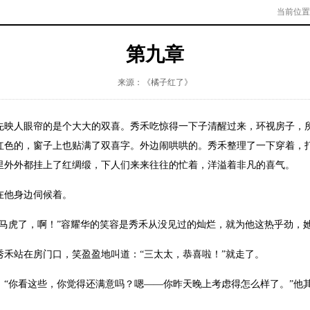
当前位置
第九章
来源：《橘子红了》
人眼帘的是个大大的双喜。秀禾吃惊得一下子清醒过来，环视房子，所
红色的，窗子上也贴满了双喜字。外边闹哄哄的。秀禾整理了一下穿着，
里外外都挂上了红绸缎，下人们来来往往的忙着，洋溢着非凡的喜气。
他身边伺候着。
虎了，啊！”容耀华的笑容是秀禾从没见过的灿烂，就为他这热乎劲，
站在房门口，笑盈盈地叫道：“三太太，恭喜啦！”就走了。
你看这些，你觉得还满意吗？嗯——你昨天晚上考虑得怎么样了。”他