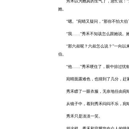
秀禾以为她真的生气了，急忙说：“这
她。
“嗯。”宛晴又疑问，“那你不怕大伯
“我……”秀禾不知该怎么跟她说。她
“那六叔呢？六叔怎么说？”一向以来
伯。
“他……”秀禾哽住了，眼中掠过忧
宛晴面露难色，也猜到了几分，赶紧转
秀禾瞟了一眼衣服，无奈地任由宛晴
从镜子中，着到秀禾闷闷不乐，宛晴只
秀禾只是淡淡一笑。
就这样，秀禾和容耀华在众人的哄闹