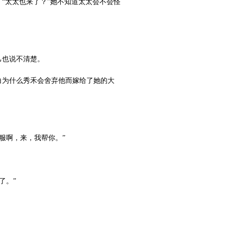
“太太也来了？”她不知道太太会不会怪
己也说不清楚。
白为什么秀禾会舍弃他而嫁给了她的大
服啊，来，我帮你。”
了。”