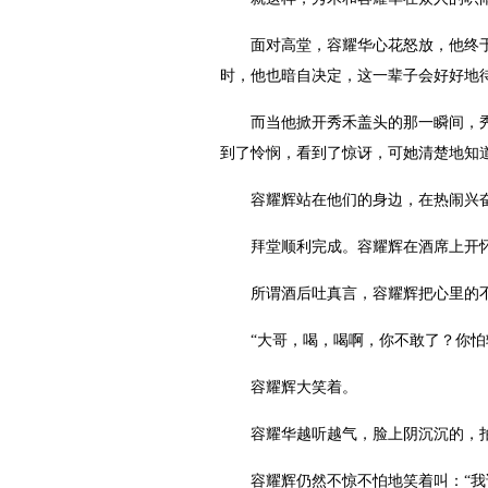
面对高堂，容耀华心花怒放，他终于亲
时，他也暗自决定，这一辈子会好好地
而当他掀开秀禾盖头的那一瞬间，秀禾
到了怜悯，看到了惊讶，可她清楚地知
容耀辉站在他们的身边，在热闹兴奋
拜堂顺利完成。容耀辉在酒席上开怀
所谓酒后吐真言，容耀辉把心里的不
“大哥，喝，喝啊，你不敢了？你怕输
容耀辉大笑着。
容耀华越听越气，脸上阴沉沉的，拍案
容耀辉仍然不惊不怕地笑着叫：“我说