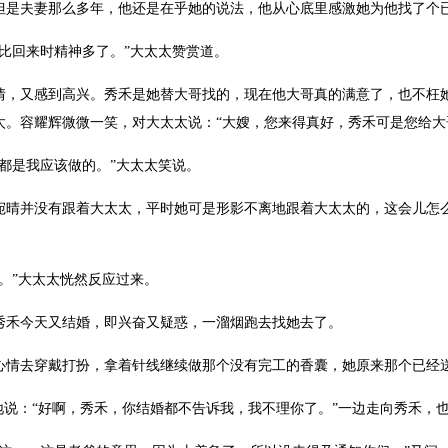
夫妻那么多年，他还是在乎她的说法，他从心底里感激她为他找了个
回来时精神多了。”大太太赞赏道。
又感到高兴。秀禾是她替大哥找的，现在他大哥真的满意了，也不枉她
太。容耀辉微微一笑，对大太太说：“大嫂，您来得真好，秀禾可是您给大
是我应该做的。”大太太笑说。
并没有跟着大太太，平时她可是形影不离地跟着大太太的，这会儿怎么
”大太太恍然反应过来。
禾今天又结婚，即兴奋又疑惑，一溜烟跑去找她去了。
情去穿戴打扮，拿着针线继续做那个没有完工的香囊，她原来那个已经
说：“好啊，秀禾，你结婚都不告诉我，我不理你了。”一边走向秀禾，