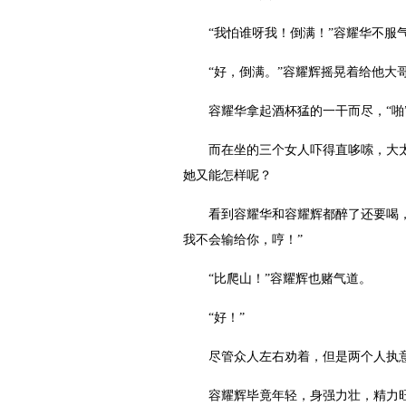
“我怕谁呀我！倒满！”容耀华不服气
“好，倒满。”容耀辉摇晃着给他大哥
容耀华拿起酒杯猛的一干而尽，“啪”
而在坐的三个女人吓得直哆嗦，大太太
她又能怎样呢？
看到容耀华和容耀辉都醉了还要喝，大
我不会输给你，哼！”
“比爬山！”容耀辉也赌气道。
“好！”
尽管众人左右劝着，但是两个人执意
容耀辉毕竟年轻，身强力壮，精力旺盛