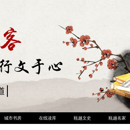
城市书房
在线读库
瓯越文史
瓯越名家