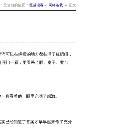
：您当前的位置 ：
瓯越读客
->
网络连载
-> 正文
有可以挂绸缎的地方都挂满了红绸缎，
打开门一看，更看呆了眼。桌子、案台、
她一直看着他，眼里充满了感激。
其实已经知道了答案才早早起来作了充分