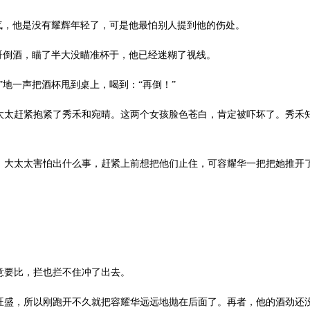
，他是没有耀辉年轻了，可是他最怕别人提到他的伤处。
倒酒，瞄了半大没瞄准杯于，他已经迷糊了视线。
地一声把酒杯甩到桌上，喝到：“再倒！”
赶紧抱紧了秀禾和宛晴。这两个女孩脸色苍白，肯定被吓坏了。秀禾知
太太害怕出什么事，赶紧上前想把他们止住，可容耀华一把把她推开了
要比，拦也拦不住冲了出去。
，所以刚跑开不久就把容耀华远远地抛在后面了。再者，他的酒劲还没