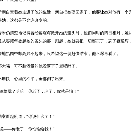
自牵着她走进了他的生活，亲自把她娶回家了，他要让她对他有一个完
待她，这都是不允许改变的。
仍清楚地记得曾经容耀辉掀开她的盖头时，他们同时的四目相对，她从
道从容耀华掀起她的盖头的那一刻起，她就要把一切都忘了，忘了容耀辉
地氛围中却高兴不起来，只希望这一切赶快结束，他不愿再看了。
大喝，可不胜酒量的他没两下子就喝醉了。
痛快，心里的不平，全部倒了出来。
给我？哈哈，你老了，老了，你就是怕！”
而起吼道：“你说什么？！”
——你老了！你怕输给我！”