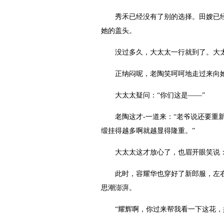
秀禾已经没有了别的选择。田嫂已经把
她的盖头。
没过多久，大太太一行就到了。大太
正纳闷呢，老陶笑呵呵地走过来向她鞠
大太太疑问：“你们这是——”
老陶这才-一道来：“老爷说还要重新
缎挂得越多啊就越显得隆重。”
大太太这才放心了，也眉开眼笑说：“
此时，容耀华也穿好了新郎服，左右打
思潮澎湃。
“耀辉啊，你过来帮我看一下这花，好