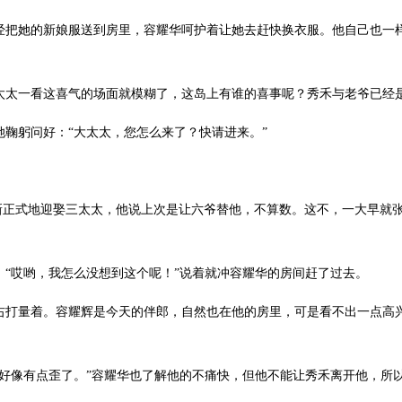
她的新娘服送到房里，容耀华呵护着让她去赶快换衣服。他自己也一样
太一看这喜气的场面就模糊了，这岛上有谁的喜事呢？秀禾与老爷已经
躬问好：“大太太，您怎么来了？快请进来。”
正式地迎娶三太太，他说上次是让六爷替他，不算数。这不，一大早就
哎哟，我怎么没想到这个呢！”说着就冲容耀华的房间赶了过去。
量着。容耀辉是今天的伴郎，自然也在他的房里，可是看不出一点高兴
像有点歪了。”容耀华也了解他的不痛快，但他不能让秀禾离开他，所