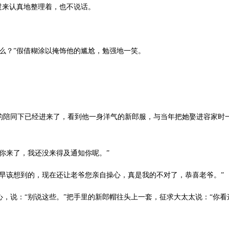
来认真地整理着，也不说话。
。
？”假借糊涂以掩饰他的尴尬，勉强地一笑。
同下已经进来了，看到他一身洋气的新郎服，与当年把她娶进容家时一
来了，我还没来得及通知你呢。”
该想到的，现在还让老爷您亲自操心，真是我的不对了，恭喜老爷。”
说：“别说这些。”把手里的新郎帽往头上一套，征求大太太说：“你看