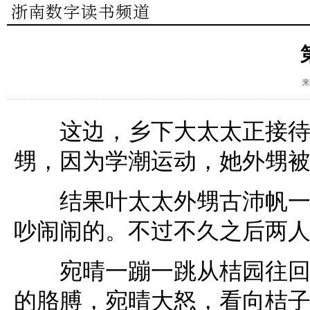
来
这边，乡下大太太正接待叶
甥，因为学潮运动，她外甥
结果叶太太外甥古沛帆一见
吵闹闹的。不过不久之后两
宛晴一蹦一跳从桔园往回走
的胳膊，宛晴大怒，看向桔