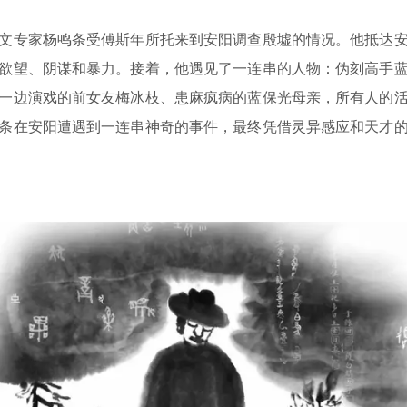
专家杨鸣条受傅斯年所托来到安阳调查殷墟的情况。他抵达安
欲望、阴谋和暴力。接着，他遇见了一连串的人物：伪刻高手
一边演戏的前女友梅冰枝、患麻疯病的蓝保光母亲，所有人的
条在安阳遭遇到一连串神奇的事件，最终凭借灵异感应和天才