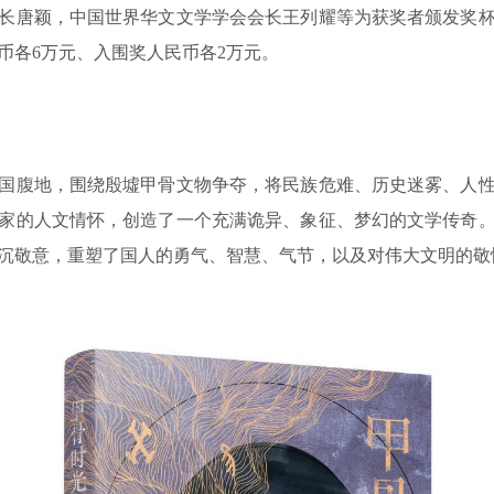
长唐颖，中国世界华文文学学会会长王列耀等为获奖者颁发奖
币各6万元、入围奖人民币各2万元。
腹地，围绕殷墟甲骨文物争夺，将民族危难、历史迷雾、人性
家的人文情怀，创造了一个充满诡异、象征、梦幻的文学传奇
沉敬意，重塑了国人的勇气、智慧、气节，以及对伟大文明的敬