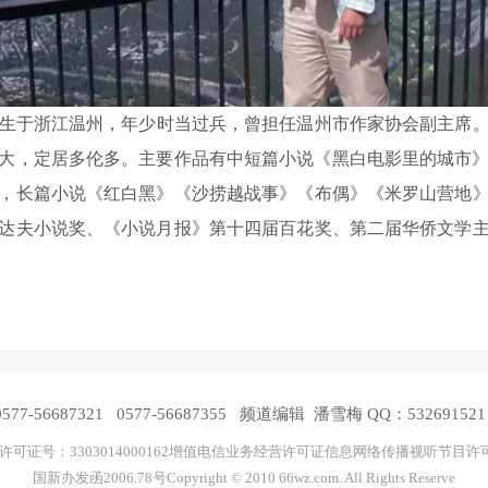
浙江温州，年少时当过兵，曾担任温州市作家协会副主席。1
加拿大，定居多伦多。主要作品有中短篇小说《黑白电影里的城市
，长篇小说《红白黑》《沙捞越战事》《布偶》《米罗山营地
达夫小说奖、《小说月报》第十四届百花奖、第二届华侨文学
-56687321 0577-56687355 频道编辑 潘雪梅 QQ：532691521
广告经营许可证号：3303014000162增值电信业务经营许可证信息网络传播视听
国新办发函2006.78号Copyright © 2010 66wz.com. All Rights Reserve