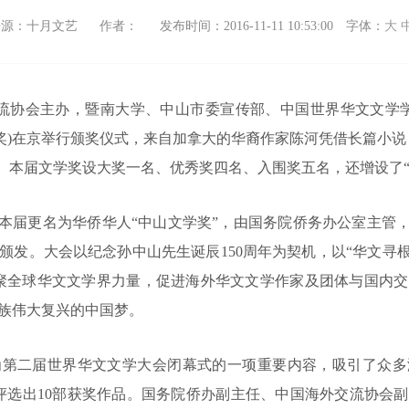
来源：十月文艺
作者：
发布时间：2016-11-11 10:53:00
字体：
大
流协会主办，暨南大学、中山市委宣传部、中国世界华文文学学
学奖)在京举行颁奖仪式，来自加拿大的华裔作家陈河凭借长篇小
大奖。本届文学奖设大奖一名、优秀奖四名、入围奖五名，还增设了“
届更名为华侨华人“中山文学奖”，由国务院侨务办公室主管，
颁发。大会以纪念孙中山先生诞辰150周年为契机，以“华文寻根
聚全球华文文学界力量，促进海外华文文学作家及团体与国内
族伟大复兴的中国梦。
二届世界华文文学大会闭幕式的一项重要内容，吸引了众多
，评选出10部获奖作品。国务院侨办副主任、中国海外交流协会