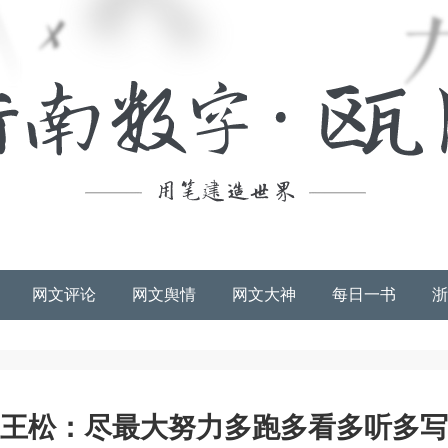
网文评论
网文舆情
网文大神
每日一书
浙
王松：尽最大努力多跑多看多听多写