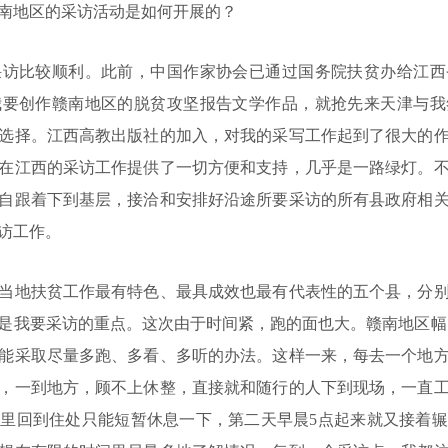
地区的采访活动是如何开展的？
比较顺利。此前，中国作家协会已通过国务院扶贫办给江西
我要创作赣南地区的脱贫攻坚报告文学作品，就抢先来天津与我
选择。江西高教出版社的加入，对我的采写工作起到了很大的
在江西的采访工作提供了一切方便和支持，几乎是一路绿灯。
自跟着下到基层，接洽和安排好沿途所要采访的所有县政府相
访工作。
地扶贫工作最有特色、最具成效也最有代表性的五个县，分别
是我要采访的重点。这次由于时间紧，跑的面也大。赣南地区幅员
能采取尽量多跑、多看、多听的办法。这样一来，每去一个地
，一到地方，顾不上休整，直接就和随行的人下到现场，一直工作
里回到住处只能短暂休息一下，第二天早晨5点起来就又接着