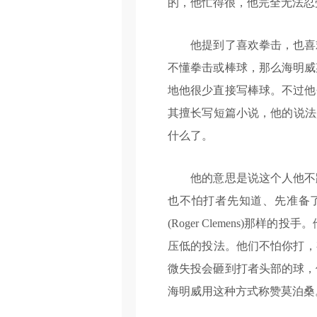
的，他忙得很，他完全无法忍
他提到了喜欢拳击，也喜欢
不懂拳击或棒球，那么海明威
地他很少直接写棒球。不过他
其擅长写短篇小说，他的说法
什么了。
他的意思是说这个人他不跟
也不怕打者先知道、先准备了他
(Roger Clemens)那样
压低的投法。他们不怕你打，有本事
微失投会砸到打者头部的球，
海明威用这种方式称赞莫泊桑