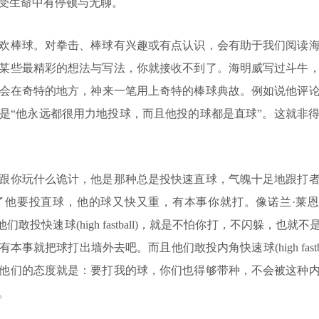
受生命中有停顿与无聊。
棒球。对拳击、棒球有兴趣或有点认识，会有助于我们阅读海
某些最精彩的想法与写法，你就接收不到了。海明威写过斗牛
会在奇特的地方，神来一笔用上奇特的棒球典故。例如说他评
是“他永远都很用力地投球，而且他投的球都是直球”。这就非
你玩什么诡计，他是那种总是投快速直球，气魄十足地跟打者
要投直球，他的球又快又重，有本事你就打。像诺兰·莱恩(Nola
的投手。他们敢投快速球(high fastball)，就是不怕你打，不闪躲，
就把球打出墙外去吧。而且他们敢投内角快速球(high fastball
他们的态度就是：要打我的球，你们也得够带种，不会被这种
。