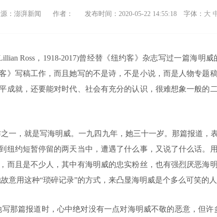
来源：澎湃新闻
作者：
发布时间：2020-05-22 14:55:18
字体：
大
ian Ross，1918-2017)曾经替《纽约客》杂志写过一篇
客》写稿工作，而且她写的不是诗，不是小说，而是人物专题
平成就，还要能对时代、社会有充分的认识，很难想象一般的
之一，就是写海明威。一九四九年，她三十一岁。那篇报道，表
到纽约短暂停留的两天当中，遭遇了什么事，又说了什么话。
，而且是不少人，其中有海明威的忠实粉丝，也有强烈厌恶海
她故意用这种“琐碎记录”的方式，来凸显海明威是个多么可笑的
写那篇报道时，心中绝对没有一点对海明威不敬的恶意，但许多