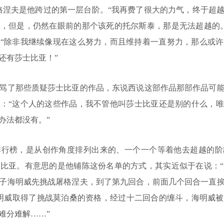
格涅夫是他跨过的第一层台阶。“我再费了很大的力气，终于超
，但是，仍然在眼前的那个该死的托尔斯泰，那是无法超越的
“除非我继续像现在这么努力，而且维持着一直努力，那么或
还有莎士比亚！”
了那些质疑莎士比亚的作品，东说西说这部作品那部作品可能
：“这个人的这些作品，我不管他叫莎士比亚还是别的什么，
办法都没有。”
榜，是从创作角度排列出来的、一个一个等着他去超越的阶
比亚。有意思的是他铺陈这份名单的方式，其实近似于在说：
子海明威先挑战屠格涅夫，到了第九回合，前面几个回合一直
明威取得了挑战莫泊桑的资格，经过十二回合的缠斗，海明威
难分难解……”