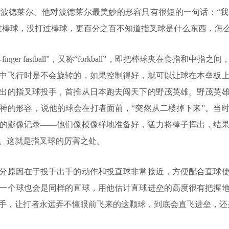
德莱尔。他对波德莱尔最美妙的形容只有很短的一句话：“我
过棒球，没打过棒球，更百分之百不知道指叉球是什么东西，怎
inger fastball”，又称“forkball”，即把棒球夹在食指和
中飞行时是不会旋转的，如果控制得好，就可以让球在本垒板
出的指叉球投手，首推从日本跑去闯天下的野茂英雄。野茂英
神的形容，说他的球会在打者面前，“突然从二楼掉下来”。当
的影像记录——他们像模像样地准备好，猛力将棒子挥出，结
。这就是指叉球的厉害之处。
原因在于投手出手的动作和投直球非常接近，方便配合直球使
一个球也会是同样的直球，用他估计直球进垒的高度很有把握
手，让打者永远弄不懂眼前飞来的这颗球，到底会直飞进垒，还