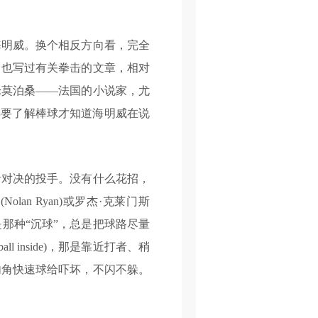
明威。换个相反方向看，完全
，也写过有关拳击的文章，相对
论莫泊桑——法国的小说家，尤
得要了解棒球才知道海明威在说
对决的投手。没有什么花招，
n Ryan)或罗杰·克莱门斯
也就不是那种“沉球”，总是把球路尽量
 inside)，那是靠近打者、稍
内角快速球给吓坏，不闪不躲。