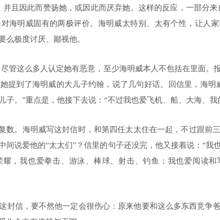
，并且因此而赞扬她，或因此而厌弃她。这样的反应，一部分来
会对海明威固有的两极评价。海明威太特别、太有个性，让人家
要么极度讨厌、鄙视他。
尽管这么多人认定她有恶意，至少海明威本人不包括在里面。报
她提到了海明威的大儿子约翰，说了几句好话。回信里，海明
儿子。”重点是，他接下去说：“不过我也爱飞机、船、大海、我
复数。海明威写这封信时，和第四任太太住在一起，不过跟前三
中间说爱他的“太太们”？信里的句子还没完，他又接着说：“我
荣耀，我也爱拳击、游泳、棒球、射击、钓鱼；我也爱阅读和
封信，要不然他一定会很伤心：原来他要和这么多东西竞争爸