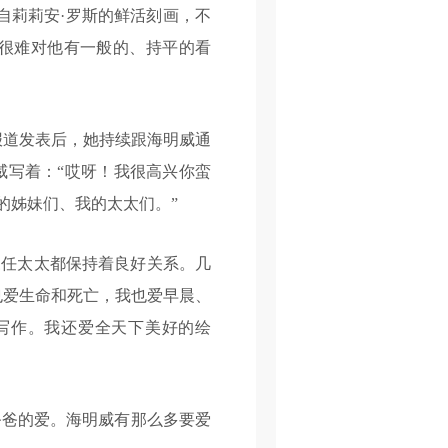
自莉莉安·罗斯的鲜活刻画，不
很难对他有一般的、持平的看
道发表后，她持续跟海明威通
威写着：“哎呀！我很高兴你蛮
的姊妹们、我的太太们。”
任太太都保持着良好关系。几
也爱生命和死亡，我也爱早晨、
写作。我还爱全天下美好的绘
爸的爱。海明威有那么多要爱