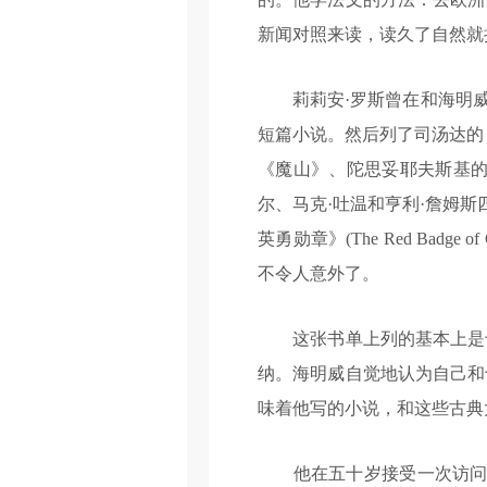
新闻对照来读，读久了自然就
莉莉安·罗斯曾在和海明威的
短篇小说。然后列了司汤达的
《魔山》、陀思妥耶夫斯基的
尔、马克·吐温和亨利·詹姆斯四
英勇勋章》(The Red Ba
不令人意外了。
这张书单上列的基本上是十
纳。海明威自觉地认为自己和
味着他写的小说，和这些古典
他在五十岁接受一次访问时