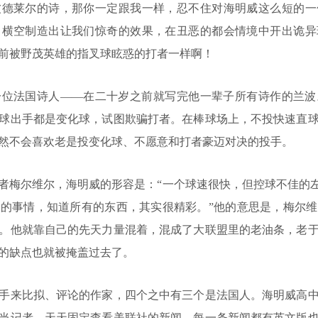
莱尔的诗，那你一定跟我一样，忍不住对海明威这么短的一
，横空制造出让我们惊奇的效果，在丑恶的都会情境中开出诡异
前被野茂英雄的指叉球眩惑的打者一样啊！
法国诗人——在二十岁之前就写完他一辈子所有诗作的兰波
球出手都是变化球，试图欺骗打者。在棒球场上，不投快速直
然不会喜欢老是投变化球、不愿意和打者豪迈对决的投手。
尔维尔，海明威的形容是：“一个球速很快，但控球不佳的左
的事情，知道所有的东西，其实很精彩。”他的意思是，梅尔
。他就靠自己的先天力量混着，混成了大联盟里的老油条，老
的缺点也就被掩盖过去了。
来比拟、评论的作家，四个之中有三个是法国人。海明威高中
当记者，天天固定查看美联社的新闻，每一条新闻都有英文版