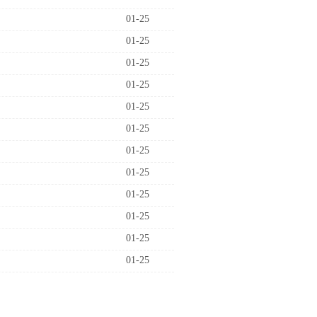
01-25
01-25
01-25
01-25
01-25
01-25
01-25
01-25
01-25
01-25
01-25
01-25