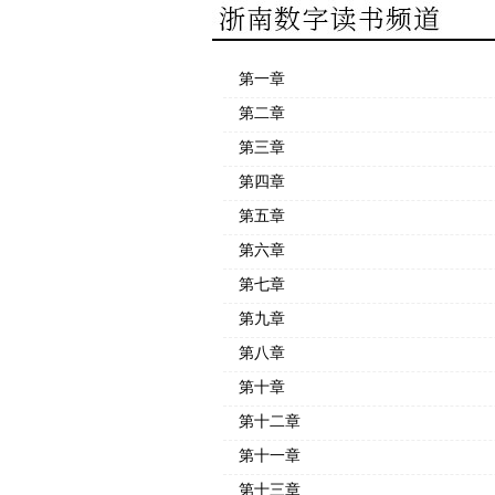
第一章
第二章
第三章
第四章
第五章
第六章
第七章
第九章
第八章
第十章
第十二章
第十一章
第十三章