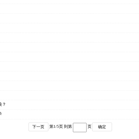
娘？
学
第
1
/
5
页 到第
页
下一页
确定