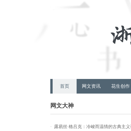
首页
网文资讯
花生创作
网文大神
露易丝·格吕克：冷峻而温情的古典主义
·