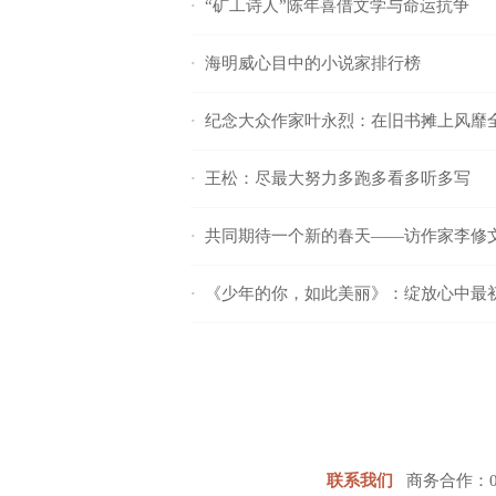
“矿工诗人”陈年喜借文学与命运抗争
·
海明威心目中的小说家排行榜
·
纪念大众作家叶永烈：在旧书摊上风靡
·
王松：尽最大努力多跑多看多听多写
·
共同期待一个新的春天——访作家李修
·
《少年的你，如此美丽》：绽放心中最
·
联系我们
商务合作：0577