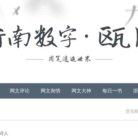
网文评论
网文舆情
网文大神
每日一书
浙
您当前
诗人