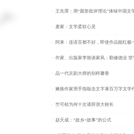
王先霈：用“圆形批评理论”体味中国文
·
麦家：文学柔软心灵
·
阿来：连语言都不好，即使作品能红极
·
作家、出版家李致谈家风：勤修德业 世
·
品一代京剧大师的别样馨香
·
瘫痪作家用手指敲击文字著百万字文学
·
竺可桢为何十次请辞浙大校长
·
赵天成：“故乡+故事”的公式
·