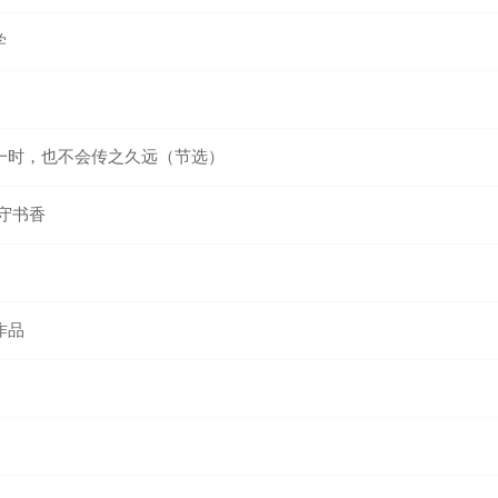
学
一时，也不会传之久远（节选）
守书香
作品