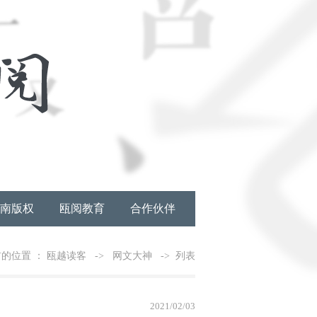
南版权
瓯阅教育
合作伙伴
的位置 ：
瓯越读客
->
网文大神
-> 列表
2021/02/03