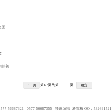
全国
文
初的善
第
1
/
7
页 到第
页
下一页
确定
-56687321 0577-56687355 频道编辑 潘雪梅 QQ：532691521